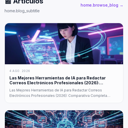
📰
Artículos
home.browse_blog
→
home.blog_subtitle
4 AGO. 2026
Las Mejores Herramientas de IA para Redactar
Correos Electrónicos Profesionales (2026):
Comparativa Completa
Las Mejores Herramientas de IA para Redactar Correos
Electrónicos Profesionales (2026): Comparativa Completa
Redactar correos electrónicos profesionales de manera
eficiente es una habilidad fundamental en el vertiginoso entorno
empresarial actual. Ya seas un ejecutivo ocupado…