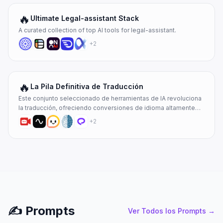
🔥
Ultimate Legal-assistant Stack
A curated collection of top AI tools for legal-assistant.
+
2
🔥
La Pila Definitiva de Traducción
Este conjunto seleccionado de herramientas de IA revoluciona
la traducción, ofreciendo conversiones de idioma altamente
precisas y conscientes del contexto en diversos formatos.
+
2
Desde la traducción instantánea de texto y documentos hasta
la sofisticada interpretación de audio y video en tiempo real,
estas soluciones cierran sin esfuerzo las brechas de
comunicación. Impulsando la colaboración y la comprensión
global, proporcionan una eficiencia y precisión inigualables
para necesidades personales, profesionales o empresariales.
✍️
Prompts
Ver Todos los Prompts
→