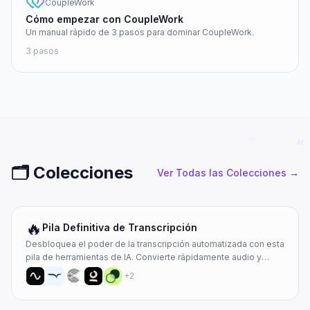
CoupleWork
Cómo empezar con CoupleWork
Un manual rápido de 3 pasos para dominar CoupleWork.
3
pasos
🗂️
Colecciones
Ver Todas las Colecciones
→
🔥
Pila Definitiva de Transcripción
Desbloquea el poder de la transcripción automatizada con esta
pila de herramientas de IA. Convierte rápidamente audio y
video en texto altamente preciso y editable, compatible con
+
2
múltiples idiomas, identificación de oradores y marcas de
tiempo para optimizar los flujos de trabajo de creación de
contenido, investigación y documentación.