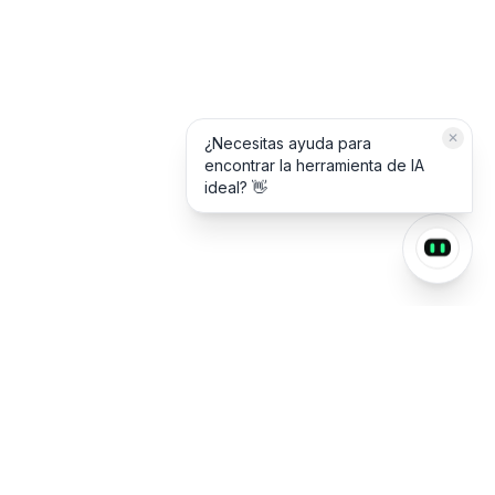
✕
🎁 ¡Descarga gratis la colección
de prompts en PDF!
FEATURED ON