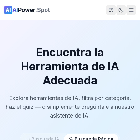
AI
Power
.
Spot
AI
ES
Encuentra la
Herramienta de IA
Adecuada
Explora herramientas de IA, filtra por categoría,
haz el quiz — o simplemente pregúntale a nuestro
asistente de IA.
✨
Búsqueda IA
🔍
Búsqueda Rápida