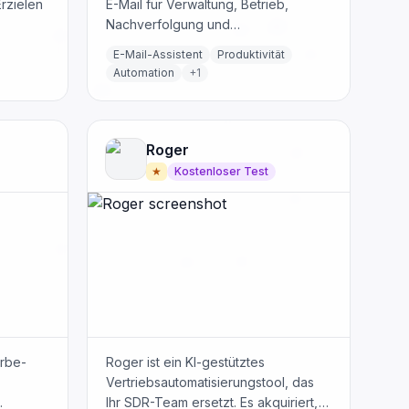
Erzielen
E-Mail für Verwaltung, Betrieb,
Nachverfolgung und
ben wie
Berichterstattung arbeiten. Sie
E-Mail-Assistent
Produktivität
nutzen verbundene Tools und bitten
Automation
+
1
bei Bedarf um Genehmigung.
irkende
Roger
★
Kostenloser Test
erbe-
Roger ist ein KI-gestütztes
Vertriebsautomatisierungstool, das
Ihr SDR-Team ersetzt. Es akquiriert,