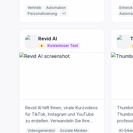
personalisiert und Ihnen hilft, mehr
und Ver
Vertrieb
Automation
Entwick
Kunden zu gewinnen, indem er
Beschle
Personalisierung
+
1
Automa
Herausforderungen bei Targeting,
Inbetrie
Profil und Nachrichten löst.
Revid AI
★
Kostenloser Test
Revid AI hilft Ihnen, virale Kurzvideos
Thumbma
für TikTok, Instagram und YouTube
Thumbnai
zu erstellen. Verwandeln Sie Ihre
professi
Ideen mit KI-gestützten Tools sofort
Klickrat
Videogenerator
Soziale Medien
KI-Erk