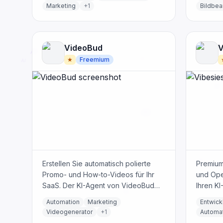
in ansprechende Inhalte.
ohne De
Marketing
+
1
Bildbea
VideoBud
V
★
Freemium
Erstellen Sie automatisch polierte
Premium
Promo- und How-to-Videos für Ihr
und Ope
SaaS. Der KI-Agent von VideoBud
Ihren KI
durchläuft Ihre App, schreibt Skripte
einem Li
Automation
Marketing
Entwick
und rendert Videos in allen sozialen
bereitzu
Videogenerator
+
1
Automa
Formaten.
Codierun