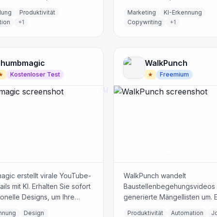
walten von KI-Modellen.
Anzeigen und verwalten Sie
lung
Produktivität
Marketing
KI-Erkennung
unigen Sie die
Kampagnen auf mehreren
tion
+
1
Copywriting
+
1
bnahme Ihres KI-Projekts.
Plattformen.
Thumbmagic
WalkPunch
★
Kostenloser Test
★
Freemium
gic erstellt virale YouTube-
WalkPunch wandelt
ls mit KI. Erhalten Sie sofort
Baustellenbegehungsvideos i
onelle Designs, um Ihre
generierte Mängellisten um. 
e zu erhöhen und Ihren Kanal
sortiert nach Gewerken, fügt
ennung
Design
Produktivität
Automation
J