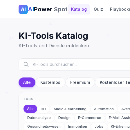
AI
Power
.
Spot
AI
Katalog
Quiz
Playbook
KI-Tools Katalog
KI-Tools und Dienste entdecken
Alle
Kostenlos
Freemium
Kostenloser Te
TAGS
Alle
3D
Audio-Bearbeitung
Automation
Avat
Datenanalyse
Design
E-Commerce
E-Mail-Assi
Gesundheitswesen
Immobilien
Jobs
KI-Erkenn