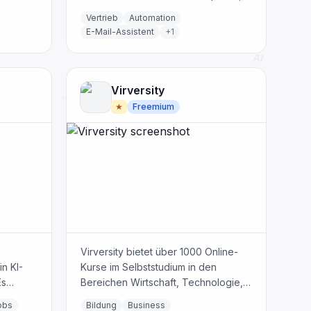
kontaktiert und qualifiziert Leads
Vertrieb
Automation
rund um die Uhr, senkt Kosten und
E-Mail-Assistent
+
1
steigert die Effizienz.
Virversity
★
Freemium
Virversity bietet über 1000 Online-
n KI-
Kurse im Selbststudium in den
Es
Bereichen Wirtschaft, Technologie,
Psychologie und persönliche
obs
Bildung
Business