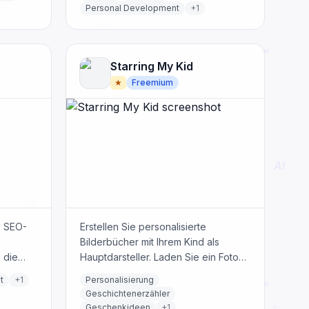
u und
Entwicklung. Lernen Sie in Ihrem
Personal Development
+
1
-Mail-
eigenen Tempo mit Text- und
Audiolektionen.
Starring My Kid
★
Freemium
e SEO-
Erstellen Sie personalisierte
Bilderbücher mit Ihrem Kind als
 die
Hauptdarsteller. Laden Sie ein Foto
t
hoch, wählen Sie ein Thema und
t
+
1
Personalisierung
erhalten Sie in wenigen Minuten ein
Geschichtenerzähler
KI-illustriertes Bilderbuch.
Geschenkideen
+
1