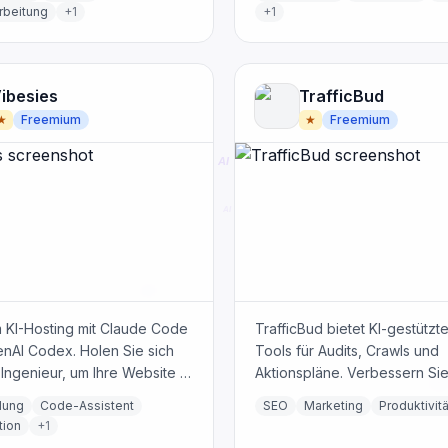
signkenntnisse auszubauen.
Prioritäten und Beweise hinz
rbeitung
+
1
+
1
ermöglicht PDF-Export und E
Versand an Subunternehmer.
ibesies
TrafficBud
★
Freemium
★
Freemium
 KI-Hosting mit Claude Code
TrafficBud bietet KI-gestützt
nAI Codex. Holen Sie sich
Tools für Audits, Crawls und
-Ingenieur, um Ihre Website in
Aktionspläne. Verbessern Sie
nux-Container zu erstellen,
Suchleistung Ihrer Website mi
lung
Code-Assistent
SEO
Marketing
Produktivitä
stellen und zu warten. Keine
umfassenden Analysen und
tion
+
1
g erforderlich.
umsetzbaren Erkenntnissen.