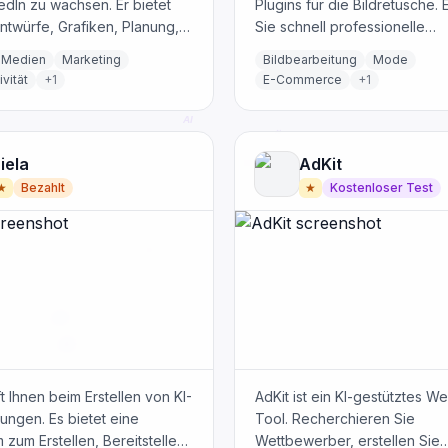
edIn zu wachsen. Er bietet
Plugins für die Bildretusche. 
ntwürfe, Grafiken, Planung,
Sie schnell professionelle
en und Analysen in einer App.
Ergebnisse, indem Sie Aufga
 Medien
Marketing
Bildbearbeitung
Mode
Hautretusche und lokale
vität
+
1
E-Commerce
+
1
Anpassungen automatisieren.
Bewahren Sie die natürliche
Hauttextur für authentisch w
Bilder.
iela
AdKit
★
Bezahlt
★
Kostenloser Test
lft Ihnen beim Erstellen von KI-
AdKit ist ein KI-gestütztes W
ngen. Es bietet eine
Tool. Recherchieren Sie
m zum Erstellen, Bereitstellen
Wettbewerber, erstellen Sie