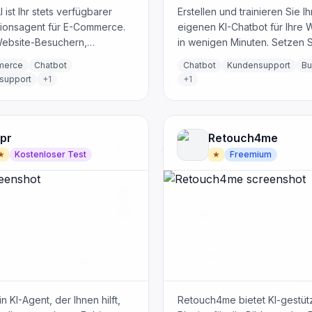
I ist Ihr stets verfügbarer
Erstellen und trainieren Sie I
ionsagent für E-Commerce.
eigenen KI-Chatbot für Ihre 
 Website-Besuchern,
in wenigen Minuten. Setzen S
en zu gewinnen, Zögern zu
auf mehreren Kanälen wie 
merce
Chatbot
Chatbot
Kundensupport
Bu
den und zu Käufern zu
und Instagram ein. Ein kosten
support
+
1
+
1
Plan ist ohne Programmiera
verfügbar.
pr
Retouch4me
★
Kostenloser Test
★
Freemium
in KI-Agent, der Ihnen hilft,
Retouch4me bietet KI-gestüt