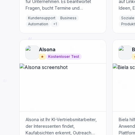
für Unternehmen. Es beantwortet
auf Link
Fragen, bucht Termine und
Ideen, E
transkribiert Anrufe ab 49 $/Monat.
Antwort
Kundensupport
Business
Soziale
Automation
+
1
Produkti
Alsona
B
★
Kostenloser Test
Alsona ist Ihr KI-Vertriebsmitarbeiter,
Biela hi
der Interessenten findet,
Anwendu
Kaufabsichten erkennt, Outreach
Plattfor