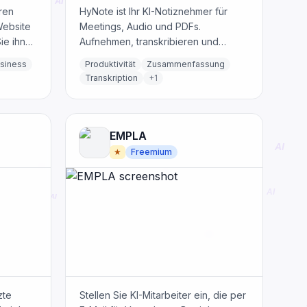
hren
HyNote ist Ihr KI-Notiznehmer für
Website
Meetings, Audio und PDFs.
ie ihn
Aufnehmen, transkribieren und
WhatsApp
zusammenfassen in
siness
Produktivität
Zusammenfassung
loser
Sekundenschnelle. Kostenlos starten.
Transkription
+
1
ufwand
EMPLA
★
Freemium
zte
Stellen Sie KI-Mitarbeiter ein, die per