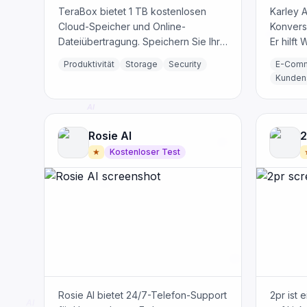
TeraBox bietet 1 TB kostenlosen
Karley A
Cloud-Speicher und Online-
Konvers
Dateiübertragung. Speichern Sie Ihre
Er hilft
Fotos, Videos und Dokumente sicher.
Vertrau
Produktivität
Storage
Security
E-Com
Greifen Sie von jedem Gerät auf Ihre
überwin
Kunden
Dateien zu.
werden.
Rosie AI
2
★
Kostenloser Test
Rosie AI bietet 24/7-Telefon-Support
2pr ist e