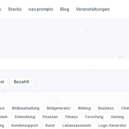
s
Stacks
nav.prompts
Blog
Veranstaltungen
st
Bezahlt
are
Bildbearbeitung
Bildgenerator
Bildung
Business
Chat
stent
Entwicklung
Finanzen
Fitness
Forschung
Gaming
ung
Kundensupport
Kunst
Lebensassistent
Logo-Generator