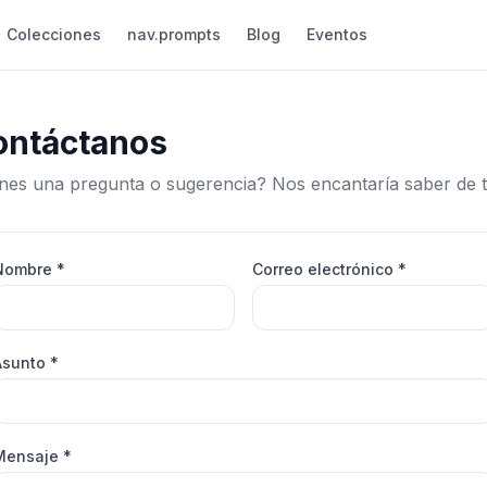
Colecciones
nav.prompts
Blog
Eventos
ontáctanos
nes una pregunta o sugerencia? Nos encantaría saber de ti
Nombre
*
Correo electrónico
*
Asunto
*
Mensaje
*