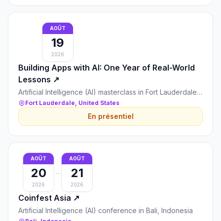
AOÛT
19
2026
Building Apps with AI: One Year of Real-World
Lessons
↗
Artificial Intelligence (AI) masterclass in Fort Lauderdale,
United States
Fort Lauderdale, United States
En présentiel
AOÛT
AOÛT
20
21
→
2026
2026
Coinfest Asia
↗
Artificial Intelligence (AI) conference in Bali, Indonesia