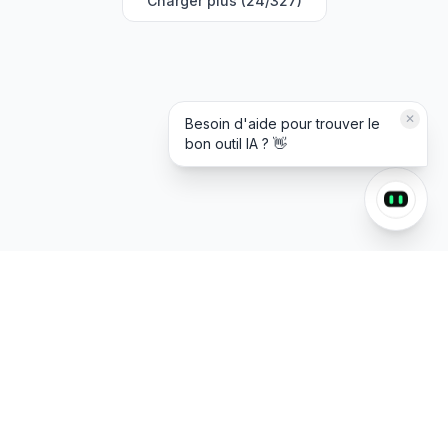
Charger plus (24/327)
✕
Besoin d'aide pour trouver le
bon outil IA ? 👋
AI
Power
.
Spot
AI
Catalogue
Quiz
Soumettre un Outil
Playbooks
Stacks
nav.prompts
Blog
RSS
Contact
©
2026
AIPower.Spot ·
Tous droits réservés.