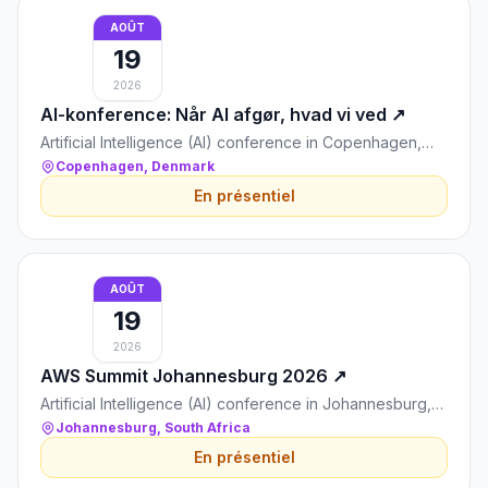
AOÛT
19
2026
AI-konference: Når AI afgør, hvad vi ved
↗
Artificial Intelligence (AI) conference in Copenhagen,
Denmark
Copenhagen, Denmark
En présentiel
AOÛT
19
2026
AWS Summit Johannesburg 2026
↗
Artificial Intelligence (AI) conference in Johannesburg,
South Africa
Johannesburg, South Africa
En présentiel