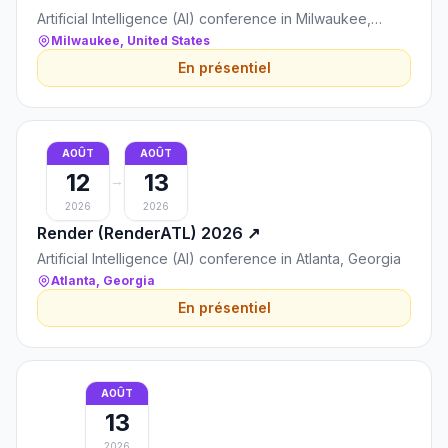
Artificial Intelligence (AI) conference in Milwaukee,
United States
Milwaukee, United States
En présentiel
AOÛT
AOÛT
12
13
→
2026
2026
Render (RenderATL) 2026
↗
Artificial Intelligence (AI) conference in Atlanta, Georgia
Atlanta, Georgia
En présentiel
AOÛT
13
2026