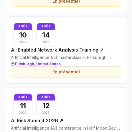
En présentiel
AOÛT
AOÛT
10
14
→
2026
2026
AI-Enabled Network Analysis Training
↗
Artificial Intelligence (AI) masterclass in Pittsburgh,
United States
Pittsburgh, United States
En présentiel
AOÛT
AOÛT
11
12
→
2026
2026
AI Risk Summit 2026
↗
Artificial Intelligence (AI) conference in Half Moon Bay,