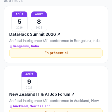
AOÛT 2026
AOÛT
AOÛT
5
8
→
2026
2026
DataHack Summit 2026
↗
Artificial Intelligence (AI) conference in Bengaluru, India
Bengaluru, India
En présentiel
AOÛT
9
2026
New Zealand IT & AI Job Forum
↗
Artificial Intelligence (AI) conference in Auckland, New
Zealand
Auckland, New Zealand