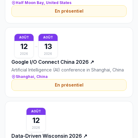
United States
Half Moon Bay, United States
En présentiel
AOÛT
AOÛT
12
13
→
2026
2026
Google I/O Connec​t China 2026
↗
Artificial Intelligence (AI) conference in Shanghai, China
Shanghai, China
En présentiel
AOÛT
12
2026
Data-Driven Wisconsin 2026
↗