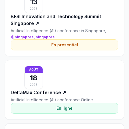
13
2026
BFSI Innovation and Technology Summit
Singapore
↗
Artificial Intelligence (AI) conference in Singapore,
Singapore
Singapore, Singapore
En présentiel
AOÛT
18
2026
DeltaMax Conference
↗
Artificial Intelligence (AI) conference Online
En ligne