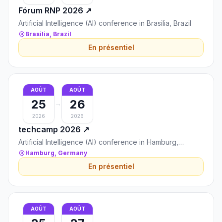
Fórum RNP 2026
↗
Artificial Intelligence (AI) conference in Brasilia, Brazil
Brasilia, Brazil
En présentiel
AOÛT
AOÛT
25
26
→
2026
2026
techcamp 2026
↗
Artificial Intelligence (AI) conference in Hamburg,
Germany
Hamburg, Germany
En présentiel
AOÛT
AOÛT