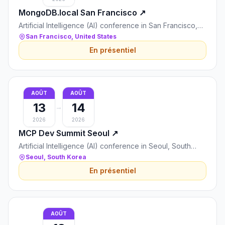
MongoDB.local San Francisco
↗
Artificial Intelligence (AI) conference in San Francisco,
United States
San Francisco, United States
En présentiel
AOÛT
AOÛT
13
14
→
2026
2026
MCP Dev Summit Seoul
↗
Artificial Intelligence (AI) conference in Seoul, South
Korea
Seoul, South Korea
En présentiel
AOÛT