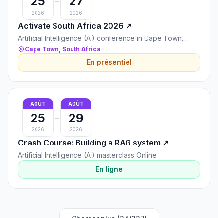
25
27
→
2026
2026
Activate South Africa 2026
↗
Artificial Intelligence (AI) conference in Cape Town,
South Africa
Cape Town, South Africa
En présentiel
AOÛT
AOÛT
25
29
→
2026
2026
Crash Course: Building a RAG system
↗
Artificial Intelligence (AI) masterclass Online
En ligne